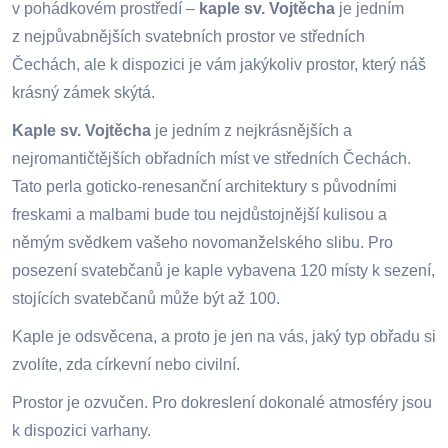
v pohádkovém prostředí –
kaple sv. Vojtěcha
je jedním
z nejpůvabnějších svatebních prostor ve středních
Čechách, ale k dispozici je vám jakýkoliv prostor, který náš
krásný zámek skýtá.
Kaple sv. Vojtěcha
je jedním z nejkrásnějších a
nejromantičtějších obřadních míst ve středních Čechách.
Tato perla goticko-renesanční architektury s původními
freskami a malbami bude tou nejdůstojnější kulisou a
němým svědkem vašeho novomanželského slibu. Pro
posezení svatebčanů je kaple vybavena 120 místy k sezení,
stojících svatebčanů může být až 100.
Kaple je odsvěcena, a proto je jen na vás, jaký typ obřadu si
zvolíte, zda církevní nebo civilní.
Prostor je ozvučen. Pro dokreslení dokonalé atmosféry jsou
k dispozici varhany.